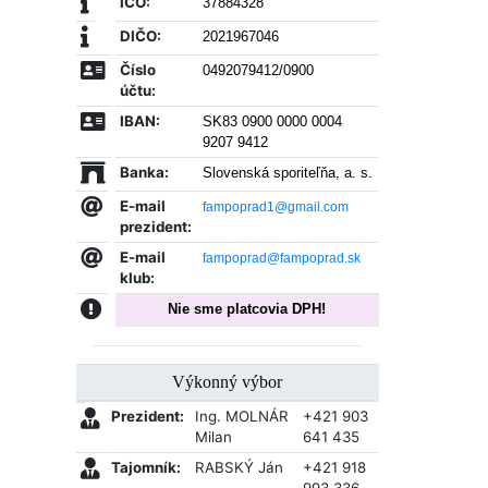
IČO:
37884328
DIČO:
2021967046
Číslo
0492079412/0900
účtu:
IBAN:
SK83 0900 0000 0004
9207 9412
Banka:
Slovenská sporiteľňa, a. s.
E-mail
fampoprad1@gmail.com
prezident:
E-mail
fampoprad@fampoprad.sk
klub:
Nie sme platcovia DPH!
Výkonný výbor
Prezident:
Ing. MOLNÁR
+421 903
Milan
641 435
Tajomník:
RABSKÝ Ján
+421 918
993 336