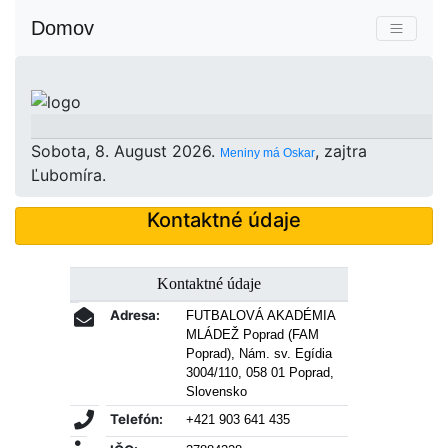
Domov
Sobota
, 8. August 2026.
, zajtra
Meniny má
Oskar
Ľubomíra
.
Kontaktné údaje
Kontaktné údaje
Adresa:
FUTBALOVÁ AKADÉMIA
MLÁDEŽ Poprad (FAM
Poprad), Nám. sv. Egídia
3004/110, 058 01 Poprad,
Slovensko
Telefón:
+421 903 641 435